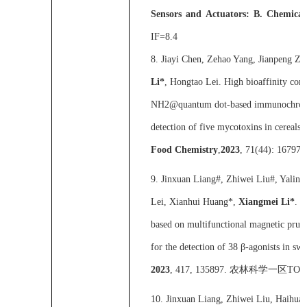
Sensors and Actuators: B. Chemical
IF=8.4
8.
Jiayi Chen, Zehao Yang, Jianpeng Z
Li*
, Hongtao Lei. High bioaffinity con
NH2@quantum dot-based immunochromat
detection of five mycotoxins in cereals 
Food Chemistry
,
2023
, 71(44): 16797
9.
Jinxuan Liang#, Zhiwei Liu#, Yalin 
Lei, Xianhui Huang*,
Xiangmei Li*
. T
based on multifunctional magnetic prus
for the detection of 38
β-
agonists in sw
2023
, 417, 135897.
农林科学一区
TOP
10.
Jinxuan Liang, Zhiwei Liu, Haihuan