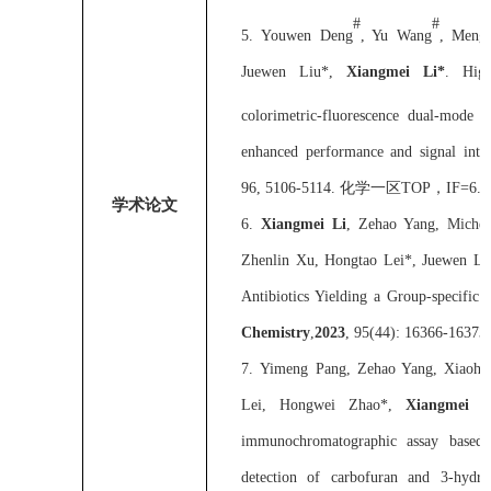
#
#
5.
Youwen Deng
, Yu Wang
, Mengf
Juewen Liu*,
Xiangmei Li*
. Hig
colorimetric-fluorescence dual-mode 
enhanced performance and signal inter
96, 5106-5114.
化学一区
TOP
，
IF=6.7
学术论文
6.
Xiangmei Li
, Zehao Yang,
Michel
Zhenlin Xu, Hongtao Lei
*
, Juewen Li
Antibiotics Yielding a Group-specifi
Chemistry
,
2023
, 95(44): 16366-16373.
7.
Yimeng Pang, Zehao Yang, Xiaohu
Lei, Hongwei Zhao*,
Xiangmei L
immunochromatographic assay base
detection of carbofuran and 3-hydrox