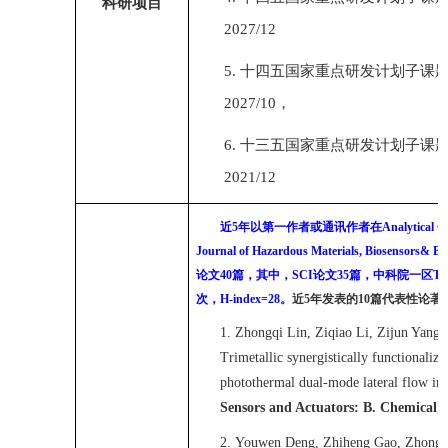
科研项目
202
7
/1
2
5.
十四五国家重点研发计划子课
202
7
/1
0
，
6.
十三五国家重点研发计划子课
2021/12
近
5
年以第一作者或通讯作者在
Analytical C
Journal of Hazardous Materials,
Biosensors
& Bio
论文
40
篇，其中，
S
CI
论文
35
篇，中科院一区
T
次，
H-index=2
8
。
近
5
年发表的
1
0
篇代表性论著
1.
Zhongqi Lin, Ziqiao Li, Zijun Yang,
Trimetallic synergistically functionali
photothermal dual-mode lateral flow i
Sensors and Actuators: B. Chemical
,
2.
Youwen Deng, Zhiheng Gao, Zhongqi