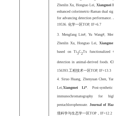
Zhenlin Xu, Hongtao Lei,
Xiangmei Li
enhanced colorimetric-Raman dual sign
for advancing detection performance.
A
19536.
化学一区
TOP, IF=6.7
3.
Mengfang Lin#, Yu Wang#, Meng
Zhenlin Xu, Hongtao Lei,
Xiangmei 
based on Ti
C
Tx functionalized C
3
2
detection in animal-derived foods.
Che
156393.
工程技术一区
TOP, IF=13.3
4.
Siruo Huang, Zhenyuan Chen, Yanc
Lei,
Xiangmei Li*
. Post-synthetic
immunochromatography for high
pentachlorophenoate.
Journal of Haza
境科学与生态学一区
TOP
，
IF=12.2