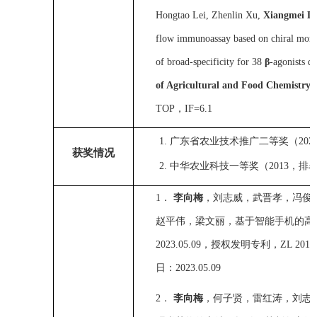
Hongtao Lei, Zhenlin Xu,
Xiangmei Li
flow immunoassay based on chiral mono
of broad-specificity for 38
β
-agonists d
of Agricultural and Food Chemistry
,
TOP
，
IF=6.1
1.
广东省农业技术推广二等奖
（
2
02
获奖情况
2.
中华农业科技一等奖（
2
013
，排
1．
李向梅
，刘志威，武晋孝，冯俊
赵平伟，梁文丽，
基于智能手机的高
20
23.05.09
，授权发明专利，
Z
L
2019
日：
2023.05.09
2．
李向梅
，何子贤，雷红涛，刘志