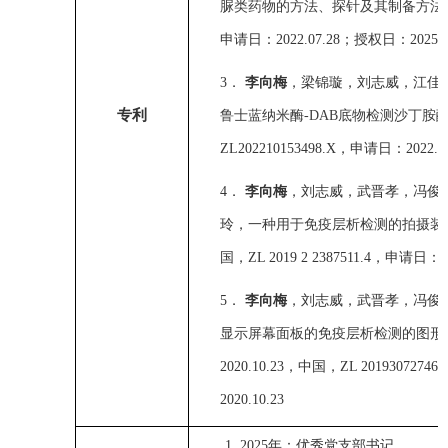
脲类药物的方法、探针及其制备方法
申请日：
2022.07.28
；授权日：
202
5
.
3．
李向梅
，梁锦璇，刘志威，江佳
专利
鲁士蓝纳米酶
-DAB
底物检测沙丁胺
Z
L
202210153498.X
，申请日：
2022.0
4．
李向梅
，刘志威，武晋孝，冯俊
玲，
一种用于免疫层析检测的拍摄装
国，
Z
L
2019
2 2387511.4
，申请日：
2
5．
李向梅
，刘志威，武晋孝，冯俊
显示屏幕面板的免疫层析检测的图形
20
20.10.23
，中国，
Z
L
2019
3
0727469
2020.10.23
1.
2
025
年：优秀党支部书记