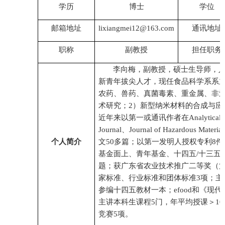
学历
博士
学位
邮箱地址
lixiangmei12@163.com
通讯地址
职称
副教授
担任职务
李向梅，副教授，硕士生导师，
新青年拔尖人才，现任食品科学系系
农药、兽药、真菌毒素、重金属、非
术研究；
2
）新型纳米材料的合成与应
近年来以第一或通讯作者在
Analytical
Journal
、
Journal of Hazardous Material
个人简介
文
50
多篇；以第一发明人授权专利
8
件
基金面上、青年基金、十四五
/
十三五
题；
获广东省农业技术推广二等奖（
家标准
、
行业标准和
团体标准
3
项；主
参编十四五教材一本；
efood
和《现代
主讲本科生课程
5
门，年平均授课＞
10
竞赛
5
项
。