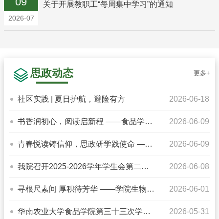
09
关于开展教职工“每周集中学习”的通知
2026-07
思政动态
更多+
社区实践 | 夏日护航，避险有方
2026-06-18
书香润初心，阅读启新程 ——食品学院
2026-06-09
青马班举办读书交流会
青春悦读铸信仰，思政研学践使命 ——
2026-06-09
食品学院青马班参观真维斯思...
我院召开2025-2026学年学生会第二次
2026-06-08
述职评议会议
寻根尺素间 厚积待芳华 ——学院生物工
2026-06-01
程研究生第一党支部与2024级...
华南农业大学食品学院第三十三次学生
2026-05-31