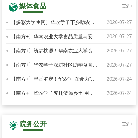
媒体食品
更多+
【多彩大学生网】华农学子下乡助农 科
2026-07-27
技赋能河源彩色稻米产业升...
【南方+】华南农业大学食品质量与安全
2026-07-27
团队师生联合党支部赴英德...
【南方+】筑梦桃源！华南农业大学食品
2026-07-27
学院勤工助学服务队赴鹤山...
【南方+】华农学子深耕社区助学食育，
2026-07-27
以青春力量赋能民生
【南方+】寻香罗定！华农“桂在食力”实
2026-07-24
践队深入“中国肉桂之乡...
【南方+】华农学子奔赴清远乡土 用镜
2026-07-24
头赋能百亿农业发展
院务公开
更多+