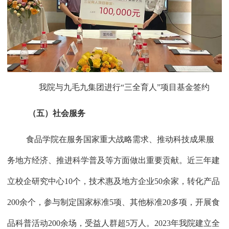
我院与九毛九集团进行“三全育人”项目基金签约
（五）社会服务
食品学院在服务国家重大战略需求、推动科技成果服
务地方经济、推进科学普及等方面做出重要贡献。近三年建
立校企研究中心
10
个，技术惠及地方企业
50
余家，转化产品
200
余个，参与制定国家标准
5
项、其他标准
20
多项，开展食
品科普活动
200
余场，受益人群超
5
万人。
2023
年我院建立全