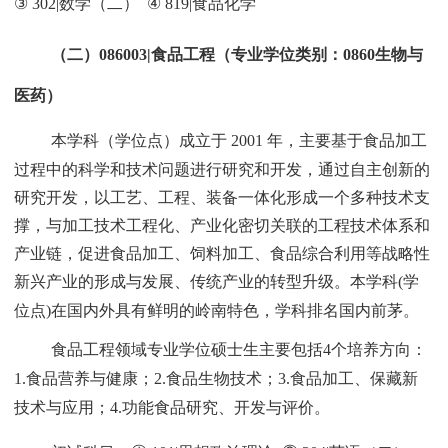
③
302|
数学（二）
④
819|
食品化学
（二）
086003|
食品工程（专业学位类别：
0860
生物与
医药）
本学科（学位点）成立于
2001
年，主要基于食品加工
过程中的科学和技术问题进行研究和开发，通过自主创新的
研究开发，以工艺、工程、装备一体化形成一个多种技术支
撑，与加工技术工程化、产业化密切关联的工程技术体系和
产业链，促进食品加工、饲料加工、食品综合利用等战略性
新兴产业的形成与发展、传统产业的转型升级。本学科
(
学
位点
)
在国内外具有鲜明的岭南特色，学科排名国内前茅。
食品工程领域专业学位硕士生主要包括
4
个培养方向：
1.
食品营养与健康；
2.
食品生物技术；
3.
食品加工、保藏新
技术与应用；
4.
功能食品研究、开发与评价。