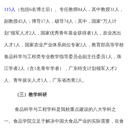
115
人
（包括
6
名博士后）。专任教师
84
人，其中教授
31
人，
副教授
45
人；博导
17
人，硕导
74
人；其中，国家“万人计
划”领军人才
2
人，国家优秀青年基金获得者
1
人，农业杰出
人才
1
人，国家农业产业体系岗位专家
2
人，教育部高等学校
食品科学与工程类专业教学指导委员会副主任委员
1
人，珠
江学者
2
人（含
1
名青年学者），广东特支计划领军人才
2
人、青年拔尖人才
1
人，广东省杰青
2
人。
（三）教学科研
食品科学与工程学科是我校重点建设的八大学科之
一。食品学院立足于解决中国大食品产业的实际需要，在食