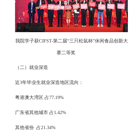
我院学子获
CIFST-
第二届“三只松鼠杯”休闲食品创新大
赛二等奖
（二）就业深造
近
3
年毕业生就业深造地区流向：
粤港澳大湾区 占
77.19%
广东省其他城市 占
1.42%
其他省份
占
21.34%