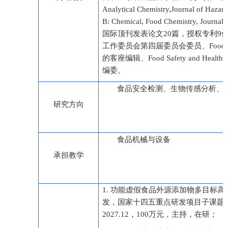
Analytical Chemistry,
Journal of Hazard
B: Chemical, Food Chemistry,
Journal 
国际顶刊发表论文
20
篇，授权
专利
9
工作委员会第四届委员会委员、
Food
的客座编辑、
Food Safety and Health
编委
。
食品安全检测、生物传感分析、
研究方向
食品机械与设备
承担教学
1.
功能虚假食品外源添加物多目标高
发，国家十四五重点研发项目子课题
2027.12
，
100
万元，主持，在研；