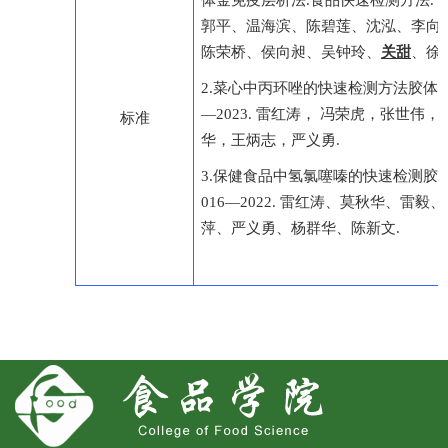
体金免疫层析法.食品快速检测方法.
K
郭平、温海滨、陈碧莲、沈泓、李向
陈荣桥、侯向昶、吴钟玲、
关甜
、徐
2.菜心中丙环唑的快速检测方法胶体金免疫
—2023. 雷红涛， 冯荣虎，张世伟
标准
华，王炳志，严义勇
.
3.保健食品中氢氯噻嗪的快速检测胶体金
016—2022. 雷红涛、莫秋华、雷毅
萍、严义勇、杨群华、陈新文
.