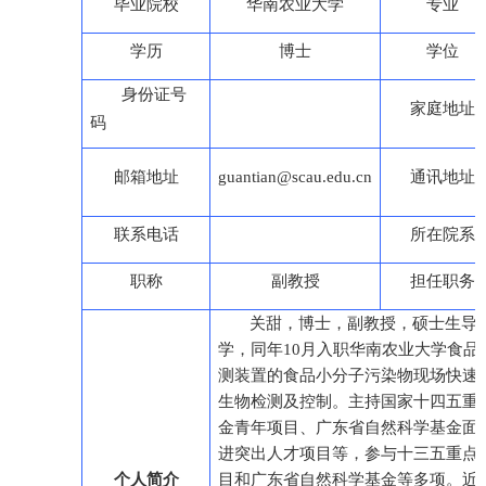
毕业院校
华南农业大学
专业
学历
博士
学位
身份证号
家庭地址
码
邮箱地址
guantian@scau.edu.cn
通讯地址
联系电话
所在院系
职称
副教授
担任职务
关甜
，博士，
副教授，
硕士生导
学，同年
1
0
月入职华
南农业大学食品
测装置的
食品小分子污染物
现场快速
生物检测及控制。
主持国家
十四五重
金青年项目、广东省自然科学基金面
进突出人才项目等，参与十三五重点
个人简介
目和广东省自然科学基金等多项。近