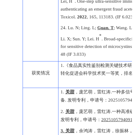
Lei, H
. One-step ultra-sensitive immu
authenticating an emergent fraud aceto
Toxicol.
2022
, 165, 113183. (IF 6.023)
24
. Lu. N; Ling. L;
Guan. T
; Wang. L;
*
Li. X; Sun. Y; Lei. H
.
Broad-specificit
for sensitive detection of microcystins 
48 (IF 3.033)
1
.
《食品真实性鉴别检测关键技术研
获奖情况
转化促进会科学技术奖
一等奖，排名
1.
关甜
，
庞艺萌
，
雷红涛
.
一种多信号
备
.
发明专利，申请号：
20251057940
，
，
2.
关甜
庞艺萌
雷红涛
.
一种高准确
发明专利，申请号：
2025105794091
3.
关甜
，余鸿涛，雷红涛，徐振林，