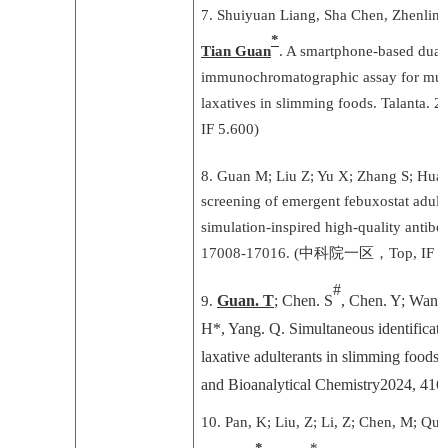
7.
Shuiyuan Liang, Sha Chen, Zhenlin 
*
Tian Guan
. A smartphone-based dual-
immunochromatographic assay for multip
laxatives in slimming foods. Talanta. 2
IF 5.600
)
8. Guan M; Liu Z; Yu X; Zhang S; Hua
screening of emergent febuxostat adulte
simulation-inspired high-quality antibo
17008-17016.
(
中科院一区，
Top, IF 5
#
Guan.
T
; Chen. S
, Chen. Y; Wang.
9.
H*, Yang. Q
.
Simultaneous identificati
laxative adulterants in slimming foods
and Bioanalytical Chemistry
2024, 416,
10
. Pan, K; Liu, Z; Li, Z; Chen, M; Qu
*
*