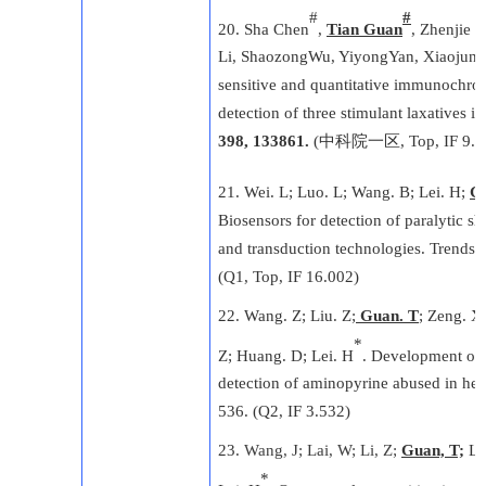
#
#
20
. Sha Chen
,
Tian Guan
, Zhenjie 
Li, ShaozongWu, YiyongYan, Xiaojun 
sensitive and quantitative immunochro
detection of three stimulant laxatives 
398, 133861.
(
中科院一
区
, Top, IF 9.
21.
Wei. L; Luo. L; Wang. B; Lei. H;
G
Biosensors for detection of paralytic sh
and transduction technologies. Trends 
(Q1, Top, IF 16.002)
22
. Wang. Z; Liu. Z;
Guan. T
; Zeng. X;
*
Z; Huang. D; Lei. H
. Development of 
detection of aminopyrine abused in her
536.
(Q2, IF 3.532)
23
.
Wang, J; Lai, W; Li, Z;
Guan, T;
Lei
*