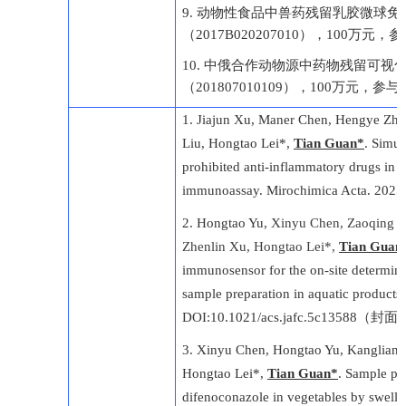
9.
动物性食品中兽药残留乳胶微球免
（
2017B020207010
），
100
万元，参
10.
中俄合作动物源中药物残留可视
（
201807010109
），
100
万元，参与
1. Jiajun Xu,
Maner Chen, Hengye Zha
Liu, Hongtao Lei
*
,
Tian Guan
*
. Simul
prohibited anti-inflammatory drugs in he
immunoassay. Mirochimica Acta. 2025
2. Hongtao Yu,
Xinyu Chen, Zaoqing Li
Zhenlin Xu, Hongtao Lei*,
Tian Guan
immunosensor for the on-site determina
sample preparation in aquatic products
DOI:
10.1021/acs.jafc.5c13588
（封面
3. Xinyu Chen, Hongtao Yu, Kangliang
Hongtao Lei*,
Tian Guan*
.
Sample pr
difenoconazole in vegetables by swell