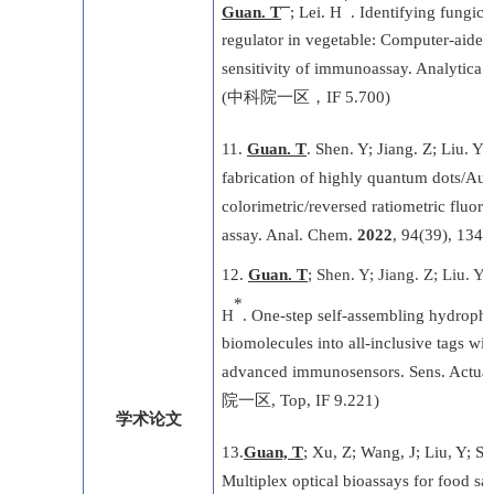
Guan. T
; Lei. H
. Identifying fungic
regulator in vegetable: Computer-aided
sensitivity of immunoassay. Analytica
(
中科院一区，
IF 5.700)
11
.
Guan. T
.
Shen. Y; Jiang. Z; Liu. Y;
fabrication of highly quantum dots/Au
colorimetric/reversed ratiometric flu
assay. Anal. Chem.
2022
, 94(39), 134
12
.
Guan. T
;
Shen. Y; Jiang. Z; Liu. Y;
*
H
.
One-step self-assembling hydropho
biomolecules into all-inclusive tags wi
advanced immunosensors. Sens. Actua
院
一区
, Top, IF 9.221)
学术论文
13
.
Guan, T
; Xu, Z; Wang, J; Liu, Y; Sh
Multiplex optical bioassays for food sa