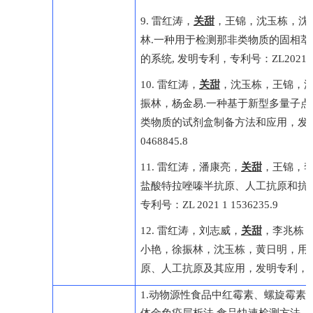
9.
雷红涛，
关甜
，王锦，沈玉栋，沈
林
.
一种用于检测那非类物质的固相萃
的系统
,
发明专利，专利号：
ZL20211
10
.
雷红涛，
关甜
，沈玉栋，王锦，
振林，杨金易
.
一种基于新型多量子点
类物质的试剂盒制备方法和应用，发
0468845.8
11
.
雷红涛，潘康亮，
关甜
，王锦，
盐酸特拉唑嗪半抗原、人工抗原和抗
专利号：
ZL 2021 1 1536235.9
12.
雷红涛，刘志威，
关甜
，李兆栋
小艳，徐振林，沈玉栋，黄日明，
用
原、人工抗原及其应用，发明专利，
1.动物源性食品中红霉素、螺旋霉素