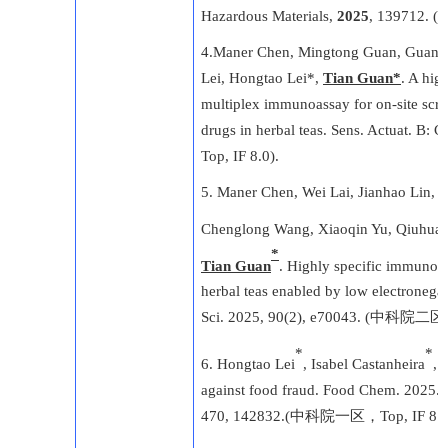
Hazardous Materials,
2025
, 139712. (
4.
Maner Chen, Mingtong Guan, Guangya
Lei, Hongtao Lei*,
Tian Guan*
. A hig
multiplex immunoassay for on-site scree
drugs in herbal teas.
Sens. Actuat. B: 
Top, IF 8.0).
5. Maner Chen, Wei Lai, Jianhao Lin, Z
Chenglong Wang, Xiaoqin Yu, Qiuhua 
*
Tian Guan
. Highly specific immunoas
herbal teas enabled by low electronegat
Sci. 2025, 90(2), e70043.
(
中科院二区
*
*
6. Hongtao Lei
, Isabel Castanheira
,
against food fraud. Food Chem. 2025.
d
470, 142832.
(
中科院一区，
Top, IF 8.