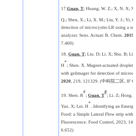
17
.
Guan, T
; Huang, W. Z.; X, N. X; Xu,
Q.; Shen, X.; Li, X. M.; Liu, Y. J.; Yi, C
detection of microcystin-LR using a sm
analyzer
. Sens. Actuat: B. Chem.
2019
,
7.460)
18
.
Guan. T
; Liu. D; Li. X; Shu. B; Li.
*
H
; Shen. X.
Magnet-actuated droplet
with gel
imager for detection of microcy
2020
, 219, 121329.
(
中科院
二区
, IF 6
#
#
1
9
. Shen. R
;
Guan. T
; Li. Z; Hong. 
*
Yao. X; Lei. H
. Identifying an Emerge
Food: a Simple Lateral Flow strip with 
Fluorescence. Food Control, 2023, 143
6.652)