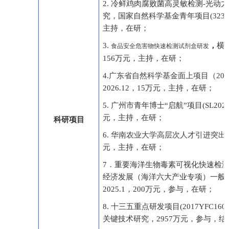
2.
冷鲜鸡肉腐败菌高灵敏检测
-
光动力
究，国家自然科学基金青年项目
(3230
主持，在研；
3.
，
横
食品安全危害物快速检测试剂盒研发
156
万元，主持，在研；
4.
广东省自然科学基金面上项目（
202
2026.12
，
15
万元，主持，在研；
5.
广州市青年博士
“
启航
”
项目
(SL202
元，主持，在研；
科研项目
6.
华南农业大学高层次人才引进突出
元，主持，在研；
7
．重要海洋生物毒素可视化快速检
经济发展（海洋六大产业专项）一般
2025.1
，
200
万元，参与，在研；
8.
十三五重点研发项目
(2017YFC1601
关键技术研究，
2957
万元，参与，结