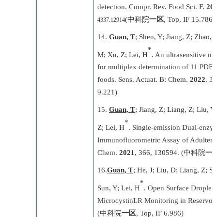
detection. Compr. Rev. Food Sci. F.
20
(
中科院
一区
, Top, IF 15.786)
4337.12914
14
.
Guan, T
; Shen, Y; Jiang, Z; Zhao, Y
*
M; Xu, Z; Lei, H
.
An ultrasensitive m
for multiplex determination of 11 PDE-5
foods
. Sens. Actuat. B: Chem.
2022
. 3
9.221)
15
.
Guan, T
; Jiang, Z; Liang, Z; Liu, 
*
Z; Lei, H
.
Single-emission Dual-enzy
Immunofluorometric Assay of Adulterat
Chem
.
2021
, 366, 130594.
(
中科院
一
16
.
Guan, T
; He, J; Liu, D; Liang, Z; S
*
Sun, Y; Lei, H
.
Open Surface Droplet 
MicrocystinLR Monitoring in Reservoir
(
中科院
一区
, Top, IF 6.986)