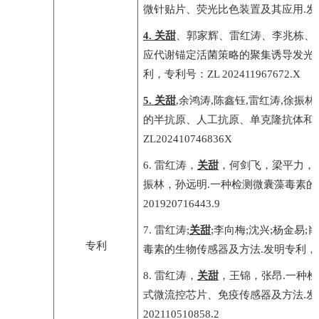
微针贴片、荧光比色装置及其应用
.
发
4.
关甜
、郭家辉、雷红涛、李兆栋、
应代谢锚定活菌策略的聚集诱导发光
利，
专利
号：
ZL
202411967672.X
5.
关甜
,
余鸿涛
,
陈鑫钰
,
雷红涛
,
徐振林
,
的半抗原、人工抗原、单克隆抗体和
ZL
202410746836X
6.
雷红涛，
关甜
，何剑飞，梁平力，
振林，孙远明
.
一种检测微囊藻毒素的
201920716443.9
7.
雷红涛
;
关甜
;
李向梅
;
沈兴
;
杨金易
;
肖
专利
毒素的生物传感器及方法
.
发明专利，
8.
雷红涛，
关甜
，王锦，张昂
.
一种检
式微流控芯片、免疫传感器及方法
.
发
202110510858.2