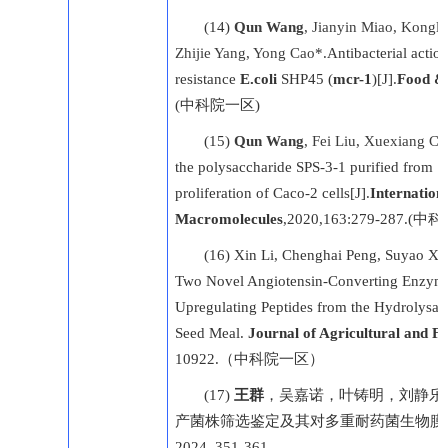
(14)
Qun Wang
,
Jianyin Miao
,
Konglo
Zhijie Yang
,
Yong Cao
*.Antibacterial action
resistance
E.coli
SHP45 (
mcr-1
)[J].
Food &
(中科院一区)
(15)
Qun Wang
,
Fei Liu
,
Xuexiang Ch
the polysaccharide SPS-3-1 purified from Sp
proliferation of Caco-2 cells[J].
Internationa
Macromolecules
,2020,163:279-287.(
(16) Xin Li, Chenghai Peng, Suyao Xi
Two Novel Angiotensin-Converting Enzym
Upregulating Peptides from the Hydrolysat
Seed Meal.
Journal of Agricultural and 
10922.（中科院一区）
(17)
王群
，吴嘉诺，叶铸明，刘静乐
产菌株筛选鉴定及其对多重耐药菌生物膜
2024, 351-361。