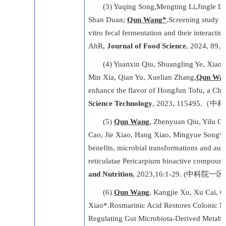
(3) Yuqing Song,Mengting Li,Jingle 
Shan Duan;
Qun
Wang
*
.Screening study o
vitro fecal fermentation and their interaction
AhR,
Journal of Food Science
, 2024, 89
(4) Yuanxin Qiu, Shuangling Ye, Xiao
Min Xia, Qian Yu, Xuelian Zhang,
Qun Wa
enhance the flavor of HongJun Tofu, a Chi
Science Technology
, 2023, 115495.
(5)
Qun Wang
, Zhenyuan Qiu, Yilu C
Cao, Jie Xiao, Hang Xiao, Mingyue Song*. 
benefits, microbial transformations and authe
reticulatae Pericarpium bioactive compound
and Nutrition
, 2023,16:1-29. (中科院一区
(6)
Qun Wang
, Kangjie Xu, Xu Cai, 
Xiao*.Rosmarinic Acid Restores Colonic Mu
Regulating Gut Microbiota-Derived Metaboli