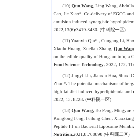
(10)
Qun Wang
, Ling Wang, Abdullah
Cao, Jie Xiao*. Co-delivery of EGCG and l
emulsion induced synergistic hypolipidemic
2022,13(6):3419-3430. (中科院一区)
(11) Yuanxin Qiu* , Cungang Li, Hao 
Xiaolu Huang, Xuelian Zhang,
Qun Wang
on the edible quality of HongJun tofu, a C
Food Science Technology
, 2022, 172, 
(12) Jingyi Liu, Jianxin Hua, Shuxi C
Zhou*. The potential mechanisms of bergamo
high-fat diet-induced hyperlipidemia and obe
2022, 13, 8228. (中科院一区)
(13)
Qun Wang
,
Bo Peng
,
Mingyue S
Konglong Feng
,
Feilong Chen
,
Xiaoxiang 
Peptide F1 on Bacterial Liposome Membrane
Nutrition
,2021,8:768890.(中科院二区)