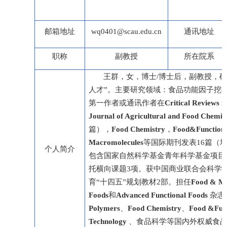
邮箱地址
wq0401@scau.edu.cn
通讯地址
职称
副教授
所在院系
王群，女，博士/博士后，副教授，
人才”。主要研究领域：食品功能因子挖
第一作者或通讯作者在
Critical Reviews i
Journal of Agricultural and Food Chemis
篇），
Food
C
hemistry
，
Food&Function
Macromolecules
等国际期刊发表16篇（
个人简介
包含国家自然科学基金青年科学基金项目
托横向课题3项。获中国商业联合会科学
育“十四五”规划教材2部。担任
Food & Me
Foods
和
Advanced Functional Foods
杂志
Polymers
、
Food
C
hemistry
、
Food &Fun
Technology
、食品科学等国内外权威食