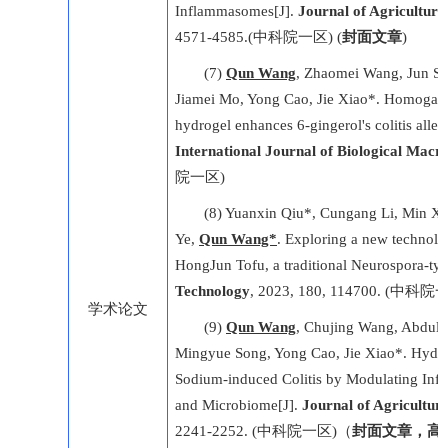
Inflammasomes[J].
Journal of Agricultur
4571-4585.(中科院一区) (
封面文章
)
(7)
Qun Wang
, Zhaomei Wang, Jun So
Jiamei Mo, Yong Cao, Jie Xiao*. Homogala
hydrogel enhances 6-gingerol's colitis alle
International Journal of Biological Macr
院一区)
(8) Yuanxin Qiu*, Cungang Li, Min Xi
Ye,
Qun Wang*
. Exploring a new technolo
HongJun Tofu, a traditional Neurospora-typ
Technology
, 2023, 180, 114700. (中科院
学术论文
(9)
Qun Wang
, Chujing Wang, Abdull
Mingyue Song, Yong Cao, Jie Xiao*. Hydrox
Sodium-induced Colitis by Modulating Infl
and Microbiome[J].
Journal of Agricultur
2241-2252. (中科院一区)（
封面文章
，
高