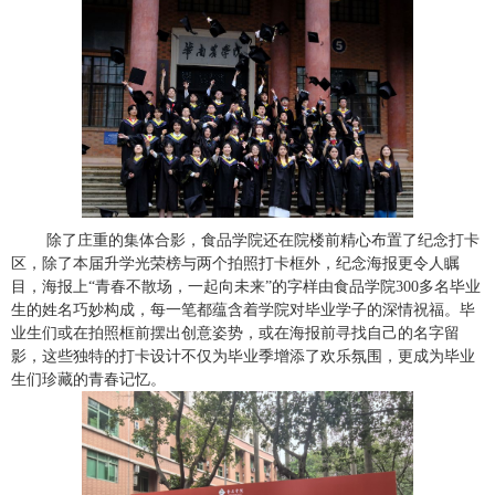
除了庄重的集体合影，食品学院还在院楼前精心布置了纪念打卡
区，除了本届升学光荣榜与两个拍照打卡框外，纪念海报更令人瞩
目，海报上“青春不散场，一起向未来”的字样由食品学院
300
多名毕业
生的姓名巧妙构成，每一笔都蕴含着学院对毕业学子的深情祝福。毕
业生们或在拍照框前摆出创意姿势，或在海报前寻找自己的名字留
影，这些独特的打卡设计不仅为毕业季增添了欢乐氛围，更成为毕业
生们珍藏的青春记忆。