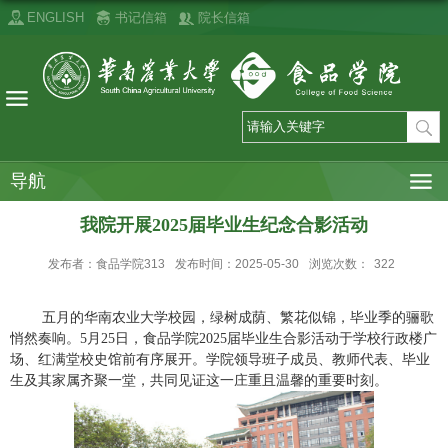
ENGLISH
书记信箱
院长信箱
导航
我院开展2025届毕业生纪念合影活动
发布者：食品学院313
发布时间：2025-05-30
浏览次数：
322
五月的华南农业大学校园，绿树成荫、繁花似锦，毕业季的骊歌
悄然奏响。
5
月
25
日，食品学院
2025
届毕业生合影活动于学校行政楼广
场、红满堂校史馆前有序展开。学院领导班子成员、教师代表、毕业
生及其家属齐聚一堂，共同见证这一庄重且温馨的重要时刻。