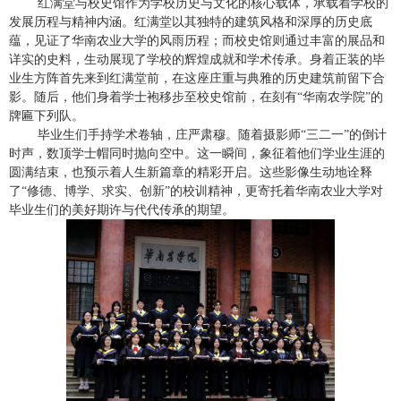
红满堂与校史馆作为学校历史与文化的核心载体，承载着学校的
发展历程与精神内涵。红满堂以其独特的建筑风格和深厚的历史底
蕴，见证了华南农业大学的风雨历程；而校史馆则通过丰富的展品和
详实的史料，生动展现了学校的辉煌成就和学术传承。身着正装的毕
业生方阵首先来到红满堂前，在这座庄重与典雅的历史建筑前留下合
影。随后，他们身着学士袍移步至校史馆前，在刻有“华南农学院”的
牌匾下列队。
毕业生们手持学术卷轴，庄严肃穆。随着摄影师“三二一”的倒计
时声，数顶学士帽同时抛向空中。这一瞬间，象征着他们学业生涯的
圆满结束，也预示着人生新篇章的精彩开启。这些影像生动地诠释
了“修德、博学、求实、创新”的校训精神，更寄托着华南农业大学对
毕业生们的美好期许与代代传承的期望。