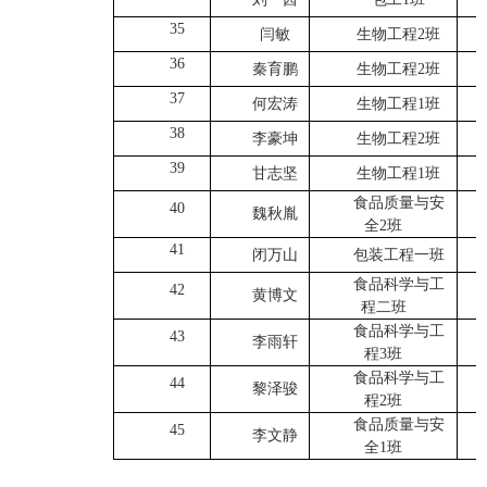
35
闫敏
生物工程2班
36
秦育鹏
生物工程2班
37
何宏涛
生物工程1班
38
李豪坤
生物工程2班
39
甘志坚
生物工程1班
食品质量与安
40
魏秋胤
全2班
41
闭万山
包装工程一班
食品科学与工
42
黄博文
程二班
食品科学与工
43
李雨轩
程3班
食品科学与工
44
黎泽骏
程2班
食品质量与安
45
李文静
全1班