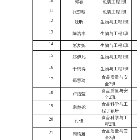
10
郭睿
包装工程1班
11
张楚晗
包装工程1班
12
沈昕
生物与工程1班
13
陈浩丰
生物与工程1班
14
彭梦婉
生物与工程1班
15
郑伊凡
生物与工程1班
16
于锦得
生物与工程1班
食品质量与安
17
郑慧玲
全2班
食品质量与安
18
卢洁莹
全2班
食品科学与工
19
宗楚尧
程丁颖班
食品科学与工
20
付佳
程2班
食品质量与安
21
周琦雅
全2班