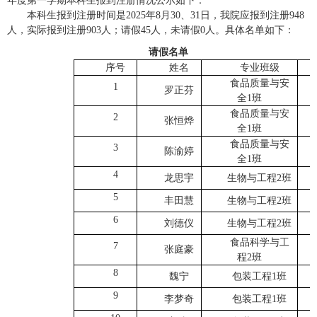
年度第
一
学期本科生报到注册情况公示如下：
本科生报到注册时间是2025年
8月30、31日，我院应报到注册948
人，实际报到注册903人；请假45人，未请假0人。具体名单如下：
请假名单
序号
姓名
专业班级
食品质量与安
1
罗正芬
全1班
食品质量与安
2
张恒烨
全1班
食品质量与安
3
陈渝婷
全1班
4
龙思宇
生物与工程2班
5
丰田慧
生物与工程2班
6
刘德仪
生物与工程2班
食品科学与工
7
张庭豪
程2班
8
魏宁
包装工程1班
9
李梦奇
包装工程1班