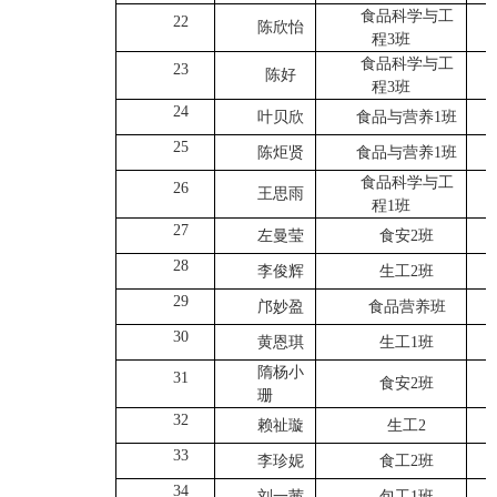
食品科学与工
22
陈欣怡
程3班
食品科学与工
23
陈好
程3班
24
叶贝欣
食品与营养1班
25
陈炬贤
食品与营养1班
食品科学与工
26
王思雨
程1班
27
左曼莹
食安2班
28
李俊辉
生工2班
29
邝妙盈
食品营养班
30
黄恩琪
生工1班
隋杨小
31
食安2班
珊
32
赖祉璇
生工2
33
李珍妮
食工2班
34
刘一茜
包工1班