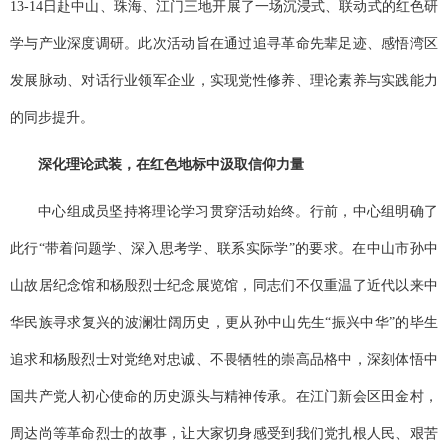
13-14日
赴中山、珠海、江门
三地
开展了一场沉浸式、联动式的红色研
学与产业深度调研。此次活动旨在通过追寻革命先辈足迹、感悟湾区
发展脉动、对话行业领军企业，实现党性修养、理论素养与实践能力
的同步提升。
深化理论武装，在红色地标中汲取信仰力量
中心组成员坚持将理论学习贯穿活动始终。行前，中心组明确了
此行
“带着问题学、深入思考学、联系实际学”的要求。在中山市孙中
山故居纪念馆和杨殷烈士纪念展览馆，同志们不仅重温了近代以来中
华民族寻求复兴的波澜壮阔历史，更从孙中山先生“振兴中华”的毕生
追求和杨殷烈士对党绝对忠诚、不畏牺牲的崇高品格中，深刻体悟中
国共产党人初心使命的历史源头与精神传承。在江门新会区田金村，
周达尚等
革命
烈士的
故事，让大家切身感受到我们党扎根人民、艰苦