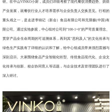
研。在中山
VINKO小厨，
成员们
详细考察了现代餐饮消费趋势、
烘焙
产业发展
，就餐饮行业人才培养需求与企业负责人交换意见。行程的
重头戏之一，是走进李锦记（新会）食品有限公司
和无限极
(中国)有
限公司
。
通过实地参观，中心组对公司
到
“100-1=0”的严苛质量理念、
贯穿产品全生命周期的可追溯体系，再到其“思利及人”的文化传承与
绿色生产实践
有了详细的认识和了解
，给中心组成员带来强烈震撼与
深刻启示。大家围绕食品产业智能化转型、传统食品现代化、企业文
化传承与创新、
校企协同育人
等话题，与企业技术及管理团队进行了
深入研讨。