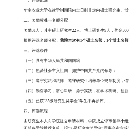
一、评选范围
华南农业大学在读学制期限内全日制非定向硕士研究生、博士研
二、奖励标准与名额分配
奖励31人，其中硕士研究生22人、博士研究生9人，奖金500
根据评选名额分配，
我院本次有1个硕士名额，1个博士名额
三、评选条件
（一）具有中华人民共和国国籍；
（二）热爱社会主义祖国，拥护中国共产党的领导；
（三）遵守宪法和法律，遵守研究生培养单位规章制度，恪
（四）勤奋学习，潜心科研，勇于实践，在学术科研、创新
（五）已获“85级研究生奖学金”学生不再参评。
四、评选流程
由研究生本人向学院提交申请材料，学院成立评审领导小组
汇总各学院推荐名单，报“85级研究生奖学金”理事会审定