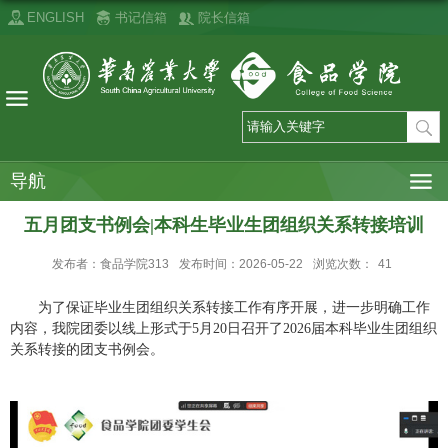
ENGLISH
书记信箱
院长信箱
导航
五月团支书例会|本科生毕业生团组织关系转接培训
发布者：食品学院313
发布时间：2026-05-22
浏览次数：
41
为了保证
毕业生团组织关系转接工作有序开展，
进一步明确工作
内容，
我院团委以线上形式于
5月2
0
日召开了
202
6
届
本科
毕业生团组织
关系转接的团支书例会。