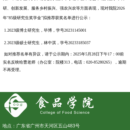
研、创新发展、服务乡村振兴、强农兴农等方面表现，现对
我院2026
年“85级研究生奖学金”拟推荐获奖名单进行公示
：
1.2023级博士研究生，毕博，学号20231145001
2.2023级硕士研究生，林中淇，学号20233185037
如对推荐名单有异议，请于公示期内：
2025
年5
月28
日下午
17
：
00
前
实名反映给曹老师
（办公室：院楼
313
，电话：
020-85280265
）
，逾期
不再受理。
地点：广东省广州市天河区五山483号