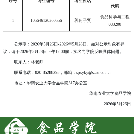
序号
考生编号
考生姓名
代码
食品科学与工程
1
105646120260556
郭何子贤
083200
公示期：
202
6
年
5
月
26
日
-202
6
年
5
月
28
日。如对公示对象有异
议，请于
202
6
年
5
月
28
日下午
17:00前，实名向学院反映具体问题。
联系人：
林
老师
联系电话：
020-
85288295
，邮箱：
spxyky@scau.edu.cn
地址：华南农业大学
食品
学院
3
17
办公室
华南农业大学
食品
学院
202
6
年
5
月
26
日